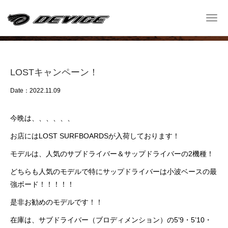
Shop Blog
Togg
navi
─ ショップ ブログ ─
LOSTキャンペーン！
Date：2022.11.09
今晩は、、、、、、
お店にはLOST SURFBOARDSが入荷しております！
モデルは、人気のサブドライバー＆サップドライバーの2機種！
どちらも人気のモデルで特にサップドライバーは小波ベースの最
強ボード！！！！！
是非お勧めのモデルです！！
在庫は、サブドライバー（ブロディメンション）の5’9・5’10・