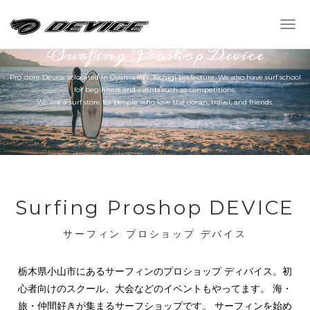
Togg
navi
Surfing Proshop Device
Pro store Device is located in Oyama city, Tochigi prefecture. We also have surf school
for beginners and events such as competitions.
We are a surf store for people who love the ocean, travel, and friends.
Surfing Proshop DEVICE
サーフィン プロショップ デバイス
栃木県小山市にあるサーフィンのプロショップ ディバイス。初
心者向けのスクール、大会などのイベントもやってます。
海・
旅・仲間好きが集まるサーフショップです。
サーフィンを始め