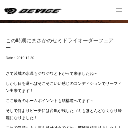
Shop Blog
Togg
navi
─ ショップ ブログ ─
この時期にまさかのセミドライオーダーフェア
ー
Date：2019.12.20
さて茨城の水温もジワジワと下がって来ましたね～
しかし日を選べばそこそこいい感じのコンディションでサーフィ
ン出来てます！
ここ最近のホームポインントも結構遊べてます～
そして何よりビーチには台風が残したゴミもほとんどなくなり綺
麗になりました！
これで気持ちよく年を越せそうですね～茨城県頑張りました！！