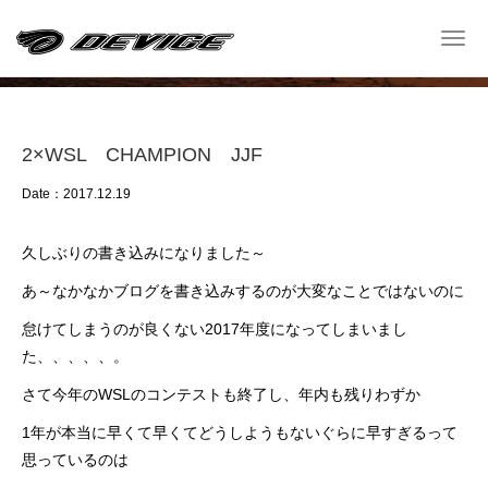
Shop Blog
Togg
navi
─ ショップ ブログ ─
2×WSL CHAMPION JJF
Date：2017.12.19
久しぶりの書き込みになりました～
あ～なかなかブログを書き込みするのが大変なことではないのに
怠けてしまうのが良くない2017年度になってしまいまし
た、、、、、。
さて今年のWSLのコンテストも終了し、年内も残りわずか
1年が本当に早くて早くてどうしようもないぐらに早すぎるって
思っているのは