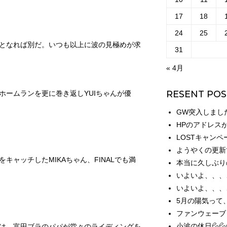
17
18
24
25
となれば別だ。いつも以上に波の見極めが求
31
« 4月
RESENT POS
ホームランを更に巻き返しYUIちゃんが優
GW突入しまし
HPのアドレス
LOSTキャンペ
ようやくの更新
キャッチしたMIKAちゃん、FINALでも満
本当に久しぶり
いよいよ、、、
いよいよ、、、
5月の陽気って
ファンウェーブ
小波の休日💦💦
は、富田ブラのパパが堂々のライディングを