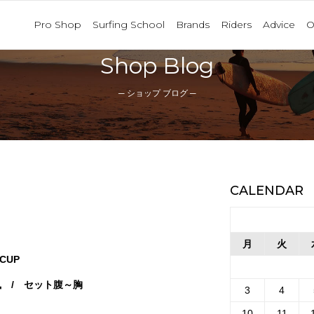
Pro Shop
Surfing School
Brands
Riders
Advice
O
Shop Blog
─ ショップ ブログ ─
CALENDAR
月
火
CUP
風 / セット腹～胸
3
4
10
11