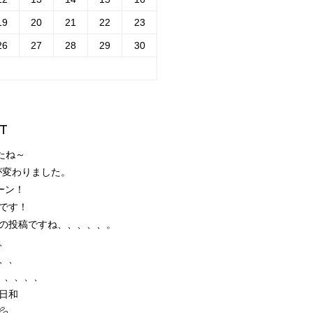
19
20
21
22
23
26
27
28
29
30
T
たね～
が変わりました。
ーン！
です！
の投稿ですね、、、、、。
、
、、
、、、、、
日和
💦