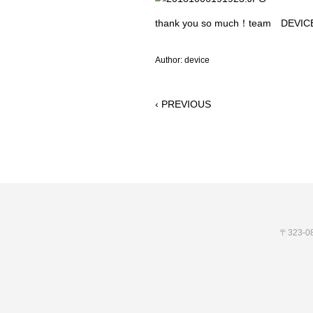
thank you so much！team DEVI
Author: device
‹ PREVIOUS
〒323-