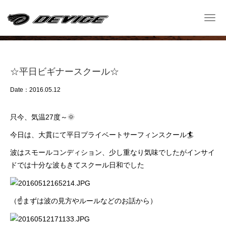
Shop Blog
Togg
navi
─ ショップ ブログ ─
☆平日ビギナースクール☆
Date：2016.05.12
只今、気温27度～🌞
今日は、大貫にて平日プライベートサーフィンスクール🏄
波はスモールコンディション、少し重なり気味でしたがインサイ
ドでは十分な波もきてスクール日和でした
（☝まずは波の見方やルールなどのお話から）