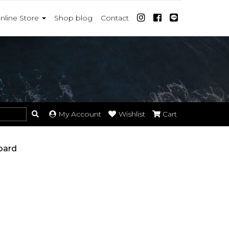
nline Store
Shop blog
Contact
My Account
Wishlist
Cart
oard