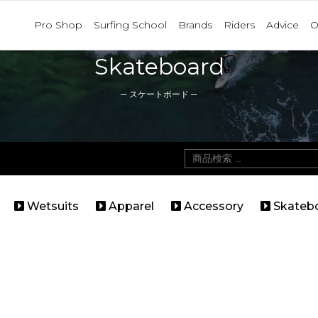
Pro Shop
Surfing School
Brands
Riders
Advice
O
Skateboard
─ スケートボード ─
検
索
対
Wetsuits
Apparel
Accessory
Skateb
象: