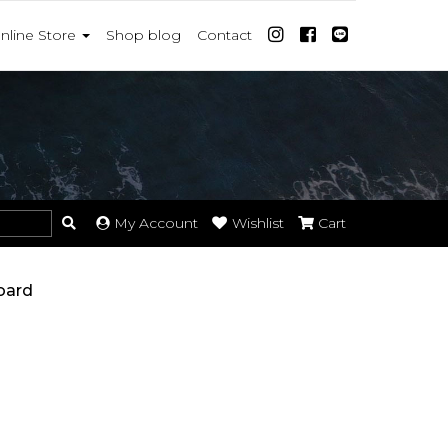
nline Store
Shop blog
Contact
My Account
Wishlist
Cart
oard