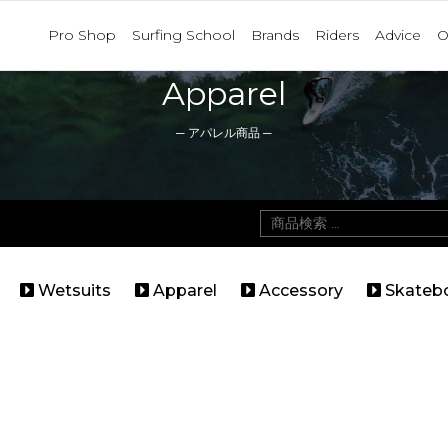
Pro Shop
Surfing School
Brands
Riders
Advice
O
Apparel
─ アパレル商品 ─
検
索
対
Wetsuits
Apparel
Accessory
Skateb
象: