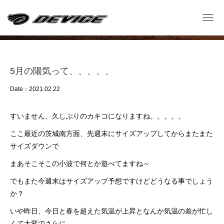
Shop Blog
Togg
navi
─ ショップ ブログ ─
5月の陽気って、、、、、
Date：2021.02.22
すいません、久しぶりのカキコになりますね。。。。。
ここ最近の茨城南方面、先週末にサイズアップしてからまたまた
サイズダウンで
まあそこそこの小波で何とか遊べてますね～
でもまた今週末はサイズアップ予想ですけどどうなる事でしょう
か？
いや昨日、今日と春を超えた気温が上昇となんか気温の差が忙し
くて大変でさらに