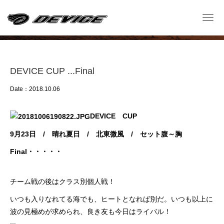
Shop Blog
Togg
navi
─ ショップ ブログ ─
DEVICE CUP ...Final
Date：2018.10.06
DEVICE CUP
9月23日 / 晴れ夏日 / 北東微風 / セット腹～胸
Final・・・・・
チーム戦の後はクラス別個人戦！
いつも入りなれてる海でも、ヒートとなれば別だ。いつも以上に
波の見極めが求められ、良き友も今日はライバル！