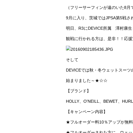
（フリーサーフィンが遠のいた8月
9月に入り、茨城ではJPSA第5戦
明日、R3にDEVICE所属 澤村
観戦に行かれる方は、是非！！応援
そして
DEVICEでは秋・冬ウェットスー
始まりました～★☆☆
【ブランド】
HOLLY、O'NEILL、BEWET、HUR
【キャンペーン内容】
★フルオーダー料10％アップが無
★フルオーダーされた方に、ウェッ