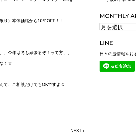
MONTHLY A
Lに限り）本体価格から10％OFF！！
MONTHLY
ARCHIVES
LINE
、、今年は冬も頑張るぞ！って方、、
日々の波情報やお
なく☆
んて、ご相談だけでもOKですよ☺
NEXT ›