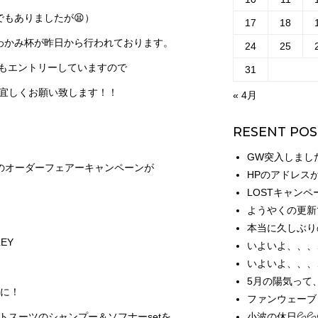
でもありましたが😫）
17
18
さわかみ杯が昨日から行われております。
24
25
康生もエントリーしていますので
31
宜しくお願い致します！！
« 4月
RESENT POS
GW突入しまし
ツのオーダーフェアーキャンペーンが
HPのアドレス
LOSTキャンペ
ようやくの更新
本当に久しぶり
LEY
いよいよ、、、
いよいよ、、、
5月の陽気って
料に！
ファンウェーブ
トスーツのシャンプー＆ソフナーsetを
小波の休日💦💦