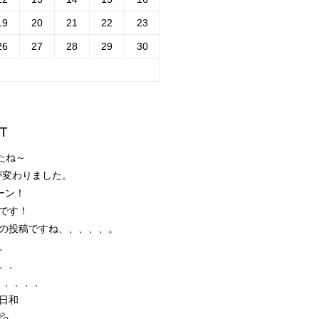
19
20
21
22
23
26
27
28
29
30
T
たね～
が変わりました。
ーン！
です！
の投稿ですね、、、、、。
、
、、
、、、、、
日和
💦