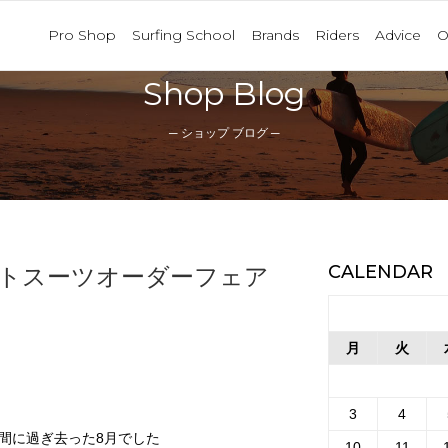
Pro Shop
Surfing School
Brands
Riders
Advice
O
Shop Blog
─ ショップ ブログ ─
CALENDAR
ットスーツオーダーフェア
月
火
3
4
間に過ぎ去った8月でした
10
11