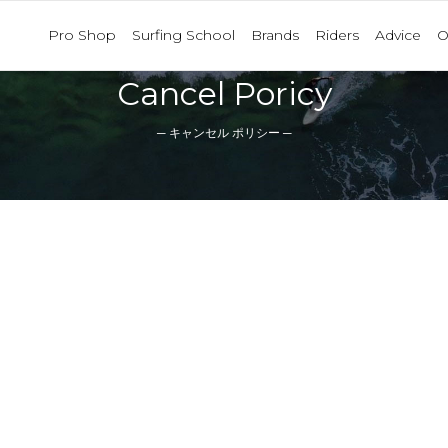
Pro Shop
Surfing School
Brands
Riders
Advice
O
Cancel Poricy
─ キャンセル ポリシー ─